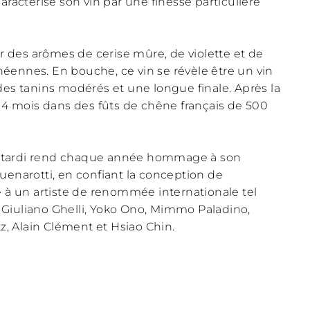
aractérise son vin par une finesse particulière
ar des arômes de cerise mûre, de violette et de
éennes. En bouche, ce vin se révèle être un vin
des tanins modérés et une longue finale. Après la
 14 mois dans des fûts de chêne français de 500
 Nittardi rend chaque année hommage à son
uenarotti, en confiant la conception de
e à un artiste de renommée internationale tel
Giuliano Ghelli, Yoko Ono, Mimmo Paladino,
tz, Alain Clément et Hsiao Chin.