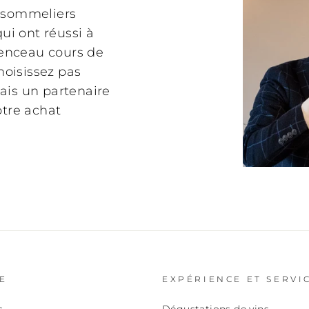
x
sommeliers
ui ont réussi à
renceau cours de
hoisissez pas
ais un partenaire
otre achat
E
EXPÉRIENCE ET SERVI
s
Dégustations de vins