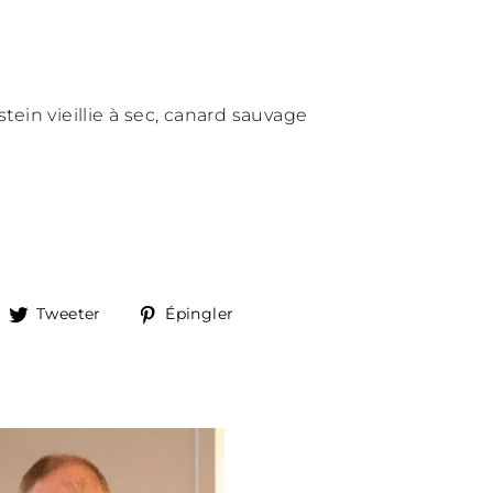
ein vieillie à sec, canard sauvage
artager
Tweeter
Épingler
Tweeter
Épingler
ur
sur
sur
acebook
Twitter
Pinterest