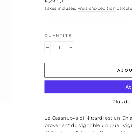
Prix
€29,50
régulier
Taxes incluses.
Frais d'expédition
calculé
QUANTITÉ
−
+
AJOU
Plus de
Le Casanuova di Nittardi est un Ch
provenant du vignoble unique "Vigna