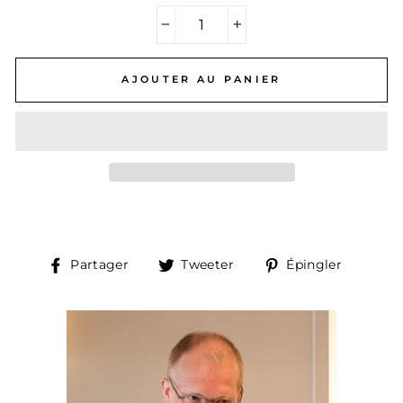
−
+
AJOUTER AU PANIER
Partager
Tweeter
Épingl
Partager
Tweeter
Épingler
sur
sur
sur
Facebook
Twitter
Pintere