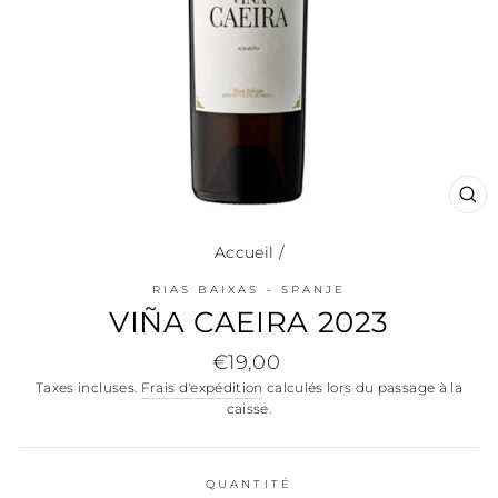
FE
(E
Accueil
/
RIAS BAIXAS - SPANJE
VIÑA CAEIRA 2023
Prix
€19,00
régulier
Taxes incluses.
Frais d'expédition
calculés lors du passage à la
caisse.
QUANTITÉ