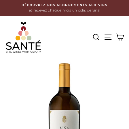
Passer
DÉCOUVREZ NOS ABONNEMENTS AUX VINS
au
et recevez chaque mois un colis de vins!
contenu
RECHER
NAVI
P